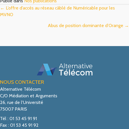
Publié dans
Nos publications
Posts
← L’offre d’accès au réseau câblé de Numéricable pour les
MVNO
navigation
Abus de position dominante d’Orange →
NOUS CONTACTER
Alternative Télécom
C/O Médiation et Arguments
26, rue de l'Université
75007 PARIS
Tél : 01 53 45 91 91
Fax : 01 53 45 91 92