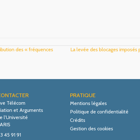
ibution des « fréquences
La levée des blocages imposés p
CONTACTER
PRATIQUE
ive Télécom
Mentions légales
iation et Arguments
Politique de confidentialité
e l'Université
Crédits
ARIS
Gestion des cookies
53 45 91 91