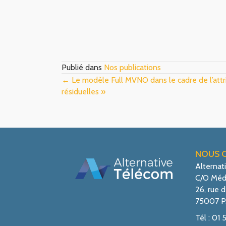
Publié dans
Nos publications
Posts
← Le modèle Full MVNO dans le cadre de l’attr
résiduelles »
navigation
NOUS 
Alternat
C/O Méd
26, rue d
75007 P
Tél : 01 