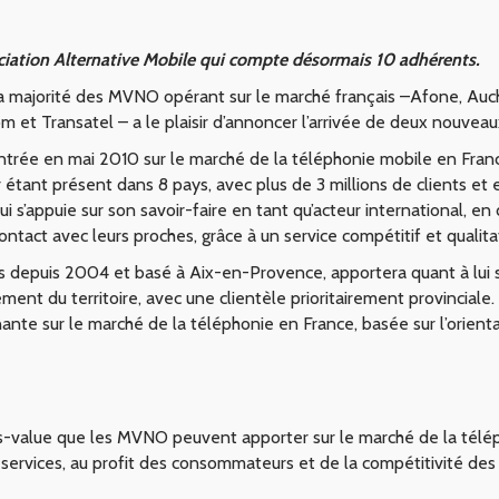
ciation Alternative Mobile qui compte désormais 10 adhérents.
la majorité des MVNO opérant sur le marché français –Afone, Auch
et Transatel – a le plaisir d’annoncer l’arrivée de deux nouveau
 entrée en mai 2010 sur le marché de la téléphonie mobile en Fran
ier étant présent dans 8 pays, avec plus de 3 millions de clients 
 s’appuie sur son savoir-faire en tant qu’acteur international, e
act avec leurs proches, grâce à un service compétitif et qualitat
ais depuis 2004 et basé à Aix-en-Provence, apportera quant à lui 
t du territoire, avec une clientèle prioritairement provinciale.
e sur le marché de la téléphonie en France, basée sur l’orientati
lus-value que les MVNO peuvent apporter sur le marché de la tél
services, au profit des consommateurs et de la compétitivité des 