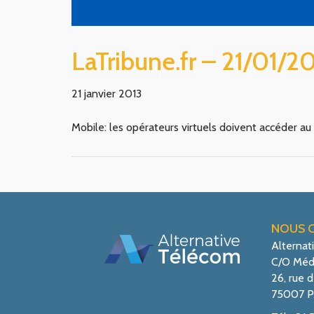
LaTribune.fr – 21/01/2
21 janvier 2013
Mobile: les opérateurs virtuels doivent accéder au 
NOUS 
Alternat
C/O Méd
26, rue d
75007 P